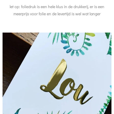
let op: foliedruk is een hele klus in de drukkerij, er is een
meerprijs voor folie en de levertijd is wel wat langer