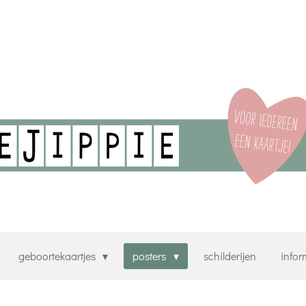
geboortekaartjes
posters
schilderijen
infor