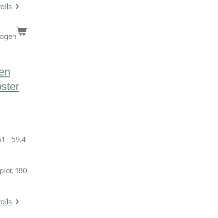
ails
wagen
ten
oster
1 - 59,4
pier, 180
ails