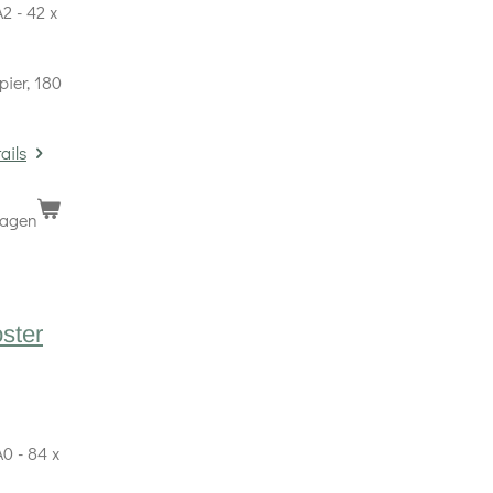
2 - 42 x
pier, 180
ails
wagen
oster
0 - 84 x