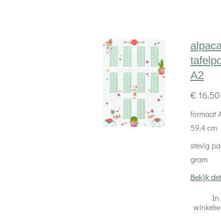
alpac
tafelp
A2
€ 16,50
formaat A
59,4 cm
stevig pa
gram
Bekijk det
In
winkel