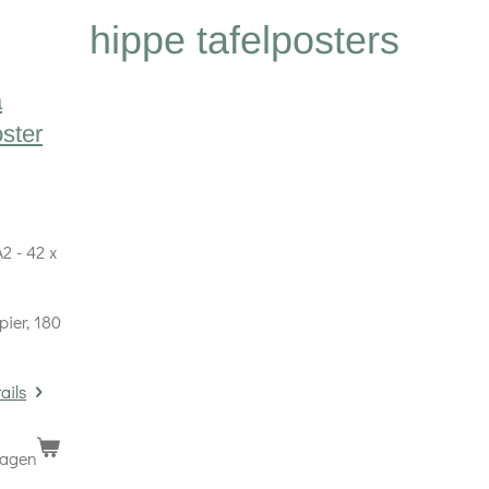
hippe tafelposters
a
oster
2 - 42 x
pier, 180
ails
wagen