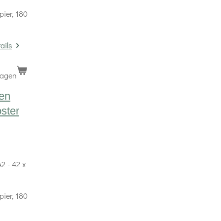
pier, 180
ails
wagen
ten
oster
2 - 42 x
pier, 180