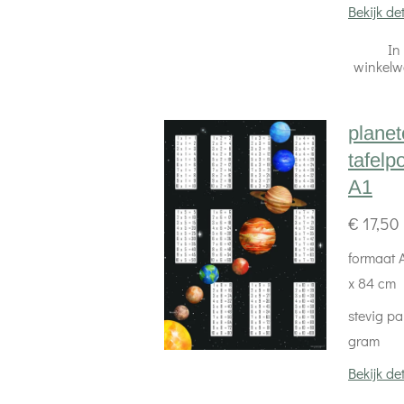
Bekijk det
In
winkel
plane
tafelp
A1
€ 17,50
formaat A
x 84 cm
stevig pa
gram
Bekijk det