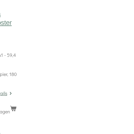
a
oster
1 - 59,4
pier, 180
ails
wagen
a