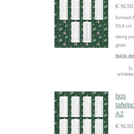
€ 16,50
formaat A
59,4 cm
stevig pa
gram
Bekijk det
In
winkel
bos
tafelp
A2
€ 16,50