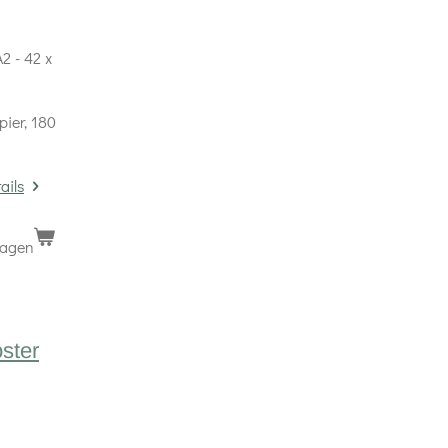
2 - 42 x
pier, 180
ails
wagen
oster