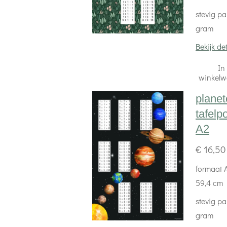
stevig pa
gram
Bekijk det
In
winkel
plane
tafelp
A2
€ 16,50
formaat A
59,4 cm
stevig pa
gram