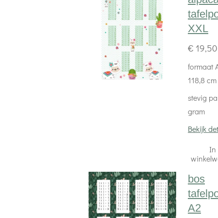
tafelp
XXL
€ 19,50
formaat A
118,8 cm
stevig pa
gram
Bekijk det
In
winkel
bos
tafelp
A2