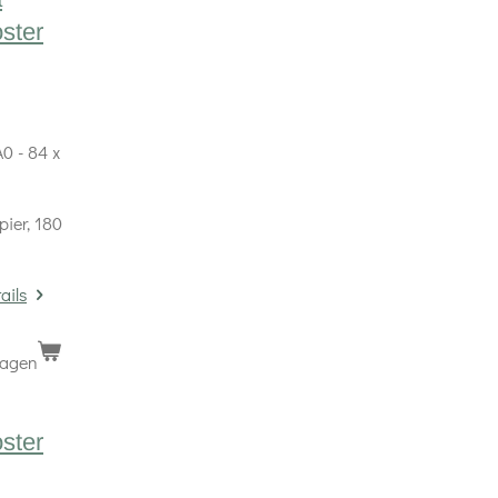
oster
0 - 84 x
pier, 180
ails
wagen
oster