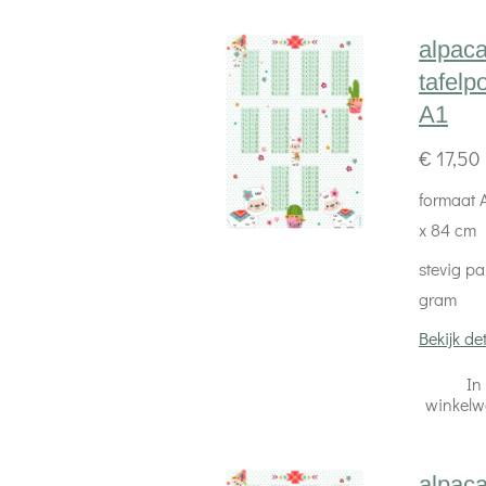
alpac
tafelp
A1
€ 17,50
formaat A
x 84 cm
stevig pa
gram
Bekijk det
In
winkel
alpac