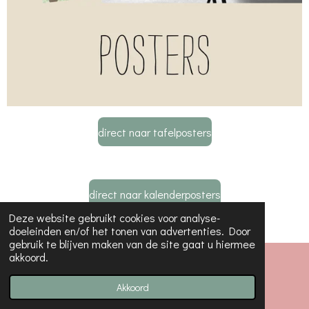
direct naar tafelposters
direct naar kalenderposters
Deze website gebruikt cookies voor analyse-
doeleinden en/of het tonen van advertenties. Door
gebruik te blijven maken van de site gaat u hiermee
akkoord.
© 2022 - 2026 JippieJippie
Powered by
JouwWeb
Akkoord