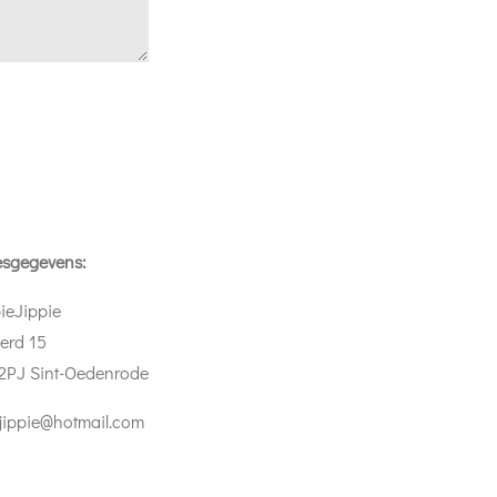
esgegevens:
ieJippie
erd 15
2PJ Sint-Oedenrode
jippie@hotmail.com