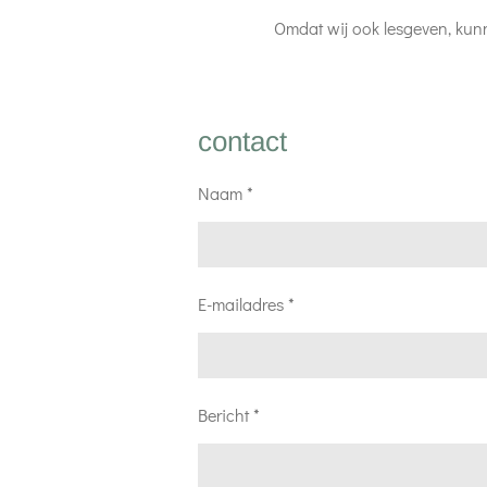
Omdat wij ook lesgeven, kunn
contact
Naam *
E-mailadres *
Bericht *