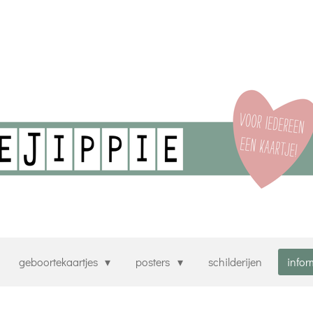
geboortekaartjes
posters
schilderijen
infor