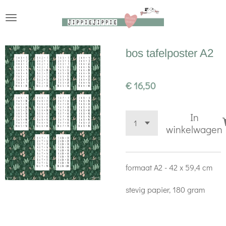
Ga
direct
naar
bos tafelposter A2
de
hoofdinhoud
€ 16,50
In
winkelwagen
formaat A2 - 42 x 59,4 cm
stevig papier, 180 gram