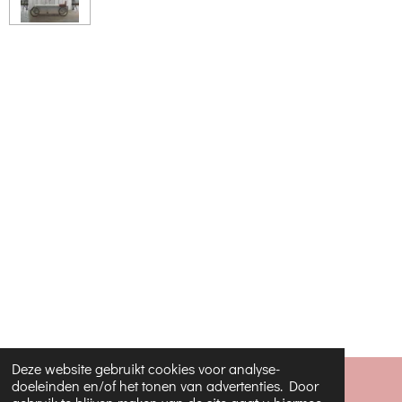
Deze website gebruikt cookies voor analyse-
doeleinden en/of het tonen van advertenties. Door
© 2022 - 2026 JippieJippie