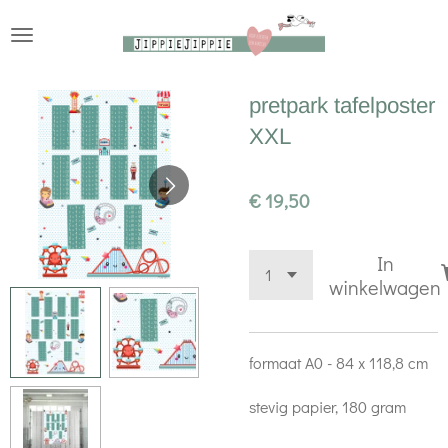
Ga
direct
naar
pretpark tafelposter
de
XXL
hoofdinhoud
€ 19,50
In
winkelwagen
formaat A0 - 84 x 118,8 cm
stevig papier, 180 gram