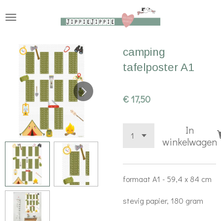
Ga
direct
naar
camping
de
tafelposter A1
hoofdinhoud
€ 17,50
In
winkelwagen
formaat A1 - 59,4 x 84 cm
stevig papier, 180 gram