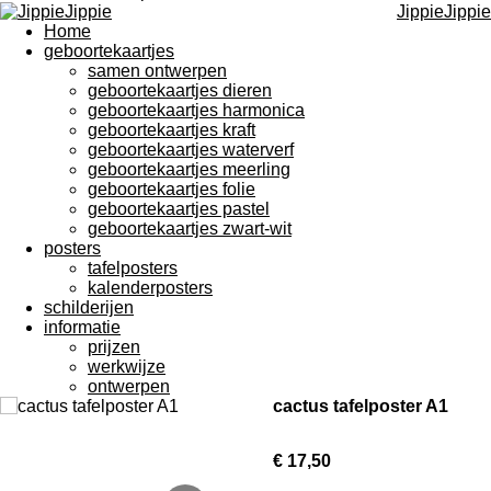
JippieJippie
Home
geboortekaartjes
samen ontwerpen
geboortekaartjes dieren
geboortekaartjes harmonica
geboortekaartjes kraft
geboortekaartjes waterverf
geboortekaartjes meerling
geboortekaartjes folie
geboortekaartjes pastel
geboortekaartjes zwart-wit
posters
tafelposters
kalenderposters
schilderijen
informatie
prijzen
werkwijze
ontwerpen
cactus tafelposter A1
€ 17,50