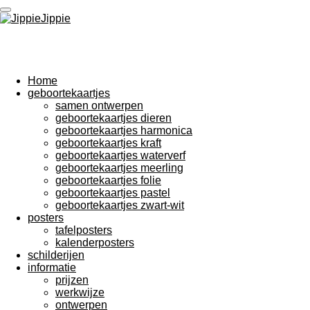
Ga
direct
naar
de
hoofdinhoud
Home
geboortekaartjes
samen ontwerpen
geboortekaartjes dieren
geboortekaartjes harmonica
geboortekaartjes kraft
geboortekaartjes waterverf
geboortekaartjes meerling
geboortekaartjes folie
geboortekaartjes pastel
geboortekaartjes zwart-wit
posters
tafelposters
kalenderposters
schilderijen
informatie
prijzen
werkwijze
ontwerpen