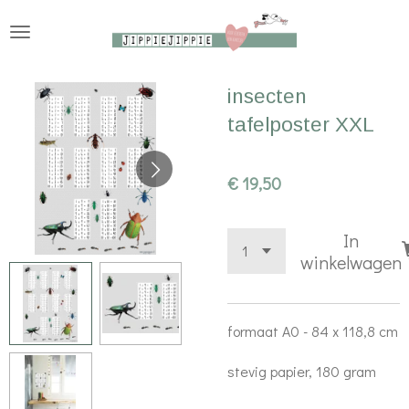
Ga
direct
naar
insecten
de
tafelposter XXL
hoofdinhoud
€ 19,50
In
winkelwagen
formaat A0 - 84 x 118,8 cm
stevig papier, 180 gram