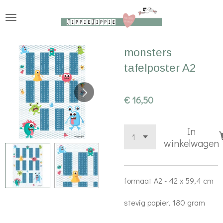
Ga
direct
naar
monsters
de
tafelposter A2
hoofdinhoud
€ 16,50
In
winkelwagen
formaat A2 - 42 x 59,4 cm
stevig papier, 180 gram