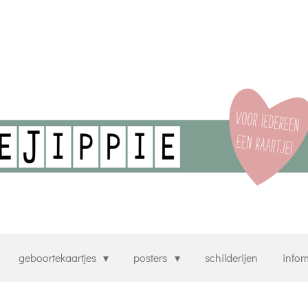
geboortekaartjes
posters
schilderijen
infor