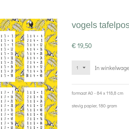
vogels tafelpo
€ 19,50
In winkelwag
formaat A0 - 84 x 118,8 cm
stevig papier, 180 gram