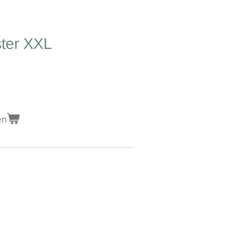
ster XXL
en