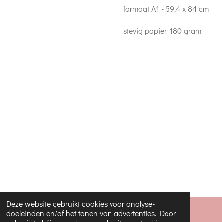
formaat A1 - 59,4 x 84 cm
stevig papier, 180 gram
Deze website gebruikt cookies voor analyse-
doeleinden en/of het tonen van advertenties. Door
© 2022 - 2026 JippieJippie