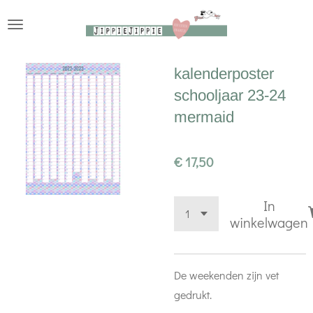
Ga
direct
naar
kalenderposter
de
schooljaar 23-24
hoofdinhoud
mermaid
€ 17,50
In
winkelwagen
De weekenden zijn vet
gedrukt.