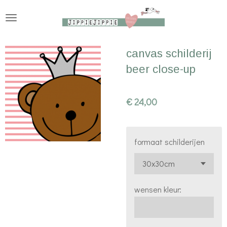
Ga
direct
naar
canvas schilderij
de
beer close-up
hoofdinhoud
€ 24,00
formaat schilderijen
wensen kleur: