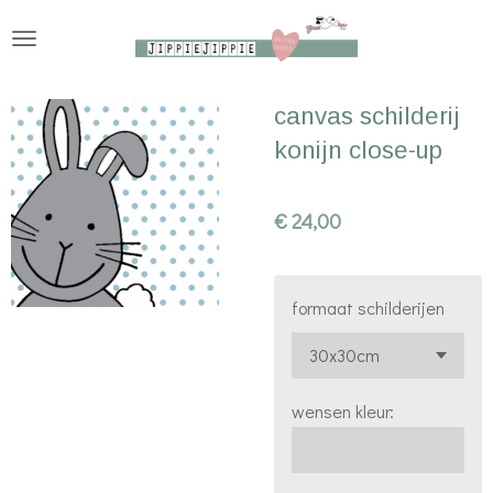
Ga
direct
naar
canvas schilderij
de
konijn close-up
hoofdinhoud
€ 24,00
formaat schilderijen
wensen kleur: