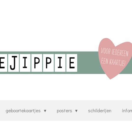
geboortekaartjes
posters
schilderijen
info