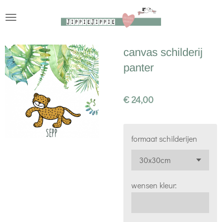
Ga
direct
naar
canvas schilderij
de
panter
hoofdinhoud
€ 24,00
formaat schilderijen
wensen kleur: