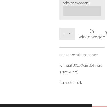
tekst toevoegen?
In
winkelwagen
canvas schilderij panter
formaat 30x30cm (tot max.
120x120cm)
frame 2cm dik