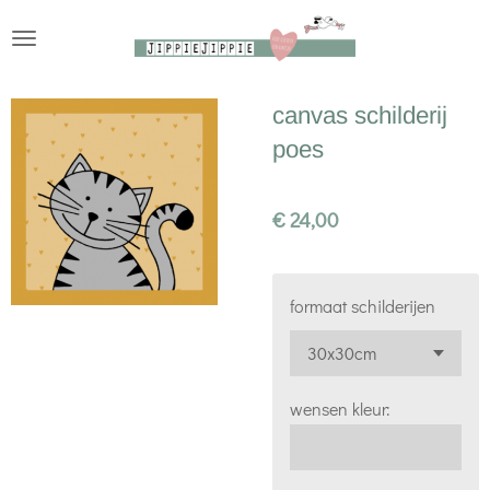
Ga
direct
naar
canvas schilderij
de
poes
hoofdinhoud
€ 24,00
formaat schilderijen
wensen kleur: