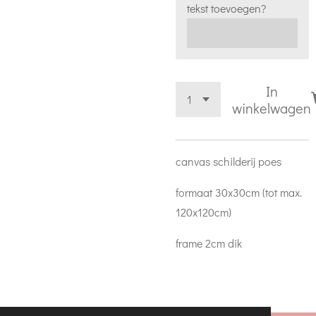
tekst toevoegen?
In
winkelwagen
canvas schilderij poes
formaat 30x30cm (tot max.
120x120cm)
frame 2cm dik