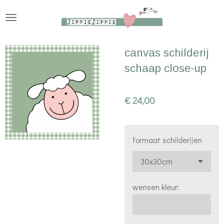
Ga
direct
naar
canvas schilderij
de
schaap close-up
hoofdinhoud
€ 24,00
formaat schilderijen
wensen kleur: